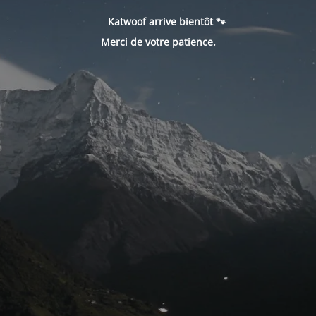
Katwoof arrive bientôt 🐾
Merci de votre patience.