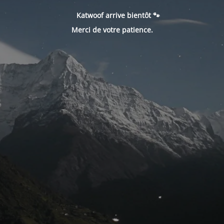
Katwoof arrive bientôt 🐾
Merci de votre patience.